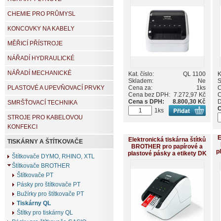
CHEMIE PRO PRŮMYSL
KONCOVKY NA KABELY
MĚŘICÍ PŘÍSTROJE
NÁŘADÍ HYDRAULICKÉ
NÁŘADÍ MECHANICKÉ
Kat. číslo:
QL 1100
K
Skladem:
Ne
S
Cena za:
1ks
C
PLASTOVÉ A UPEVŇOVACÍ PRVKY
Cena bez DPH:
7.272,97 Kč
C
Cena s DPH:
8.800,30 Kč
SMRŠŤOVACÍ TECHNIKA
C
1ks
STROJE PRO KABELOVOU
KONFEKCI
E
Elektronická tiskárna štítků
TISKÁRNY A ŠTÍTKOVAČE
BROTHER pro papírové a
p
plastové pásky a etikety DK
Štítkovače DYMO, RHINO, XTL
Štítkovače BROTHER
Štítkovače PT
Pásky pro štítkovače PT
Bužírky pro štítkovače PT
Tiskárny QL
Štítky pro tiskárny QL