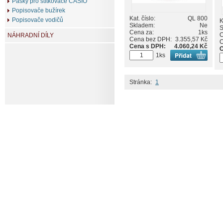
Pásky pro štítkovače CASIO
Popisovače bužírek
Kat. číslo:
QL 800
Popisovače vodičů
K
Skladem:
Ne
S
Cena za:
1ks
C
NÁHRADNÍ DÍLY
Cena bez DPH:
3.355,57 Kč
C
Cena s DPH:
4.060,24 Kč
C
1ks
Stránka:
1