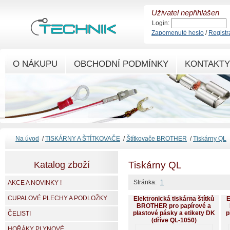
Uživatel nepřihlášen
Login:
Zapomenuté heslo
/
Registr
O NÁKUPU
OBCHODNÍ PODMÍNKY
KONTAKTY
Na úvod
/
TISKÁRNY A ŠTÍTKOVAČE
/
Štítkovače BROTHER
/
Tiskárny QL
Katalog zboží
Tiskárny QL
Stránka:
1
AKCE A NOVINKY !
CUPALOVÉ PLECHY A PODLOŽKY
Elektronická tiskárna štítků
E
BROTHER pro papírové a
plastové pásky a etikety DK
p
ČELISTI
(dříve QL-1050)
HOŘÁKY PLYNOVÉ