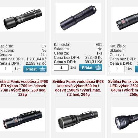
Kat. číslo:
E01
at. číslo:
C7
Kat. číslo:
Skladem:
Ne
Skladem:
Ne
Skladem:
Cena za:
1ks
Cena za:
1ks
Cena za:
Cena bez DPH:
323,40 Kč
Cena bez DPH:
1.781,64 Kč
Cena bez DPH:
Cena s DPH:
391,31 Kč
Cena s DPH:
2.155,78 Kč
Cena s DPH:
1ks
1ks
1ks
vítilna Fenix vodotěsná IP68
Svítilna Fenix vodotěsná IP68
Svítilna Fenix v
LED výkon 1700 lm / dosvit
laserová výkon 500 lm /
LED výkon 2500 
273m / výdrž max. 260 hod,
dosvit 1500m / výdrž max.
640m / výdrž m
128g
7,2 hod, 264g
258