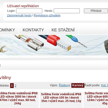
Uživatel nepřihlášen
Login:
Heslo:
Zapomenuté heslo
/
Registrace uživatele
DMÍNKY
KONTAKTY
KE STAŽENÍ
y
ítilny
Výpis:
Řádkový
Kartový
Řadit podle:
Kat. 
tránka:
1
2
vítilna Fenix vodotěsná IP68
Svítilna Fenix v
Svítilna Fenix vodotěsná IP68
LED výkon 3000 lm / dosvit
LED výkon 600 
LED výkon 100 lm / dosvit
470m / výdrž max. 68 hod,
124m / výdrž m
35m / výdrž max. 25 hod, 13g
244g
45g