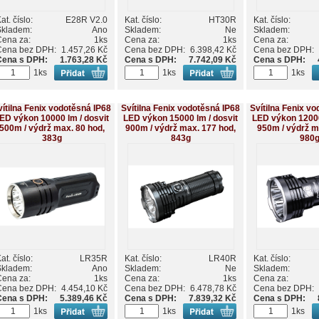
at. číslo:
E28R V2.0
Kat. číslo:
HT30R
Kat. číslo:
Skladem:
Ano
Skladem:
Ne
Skladem:
Cena za:
1ks
Cena za:
1ks
Cena za:
Cena bez DPH:
1.457,26 Kč
Cena bez DPH:
6.398,42 Kč
Cena bez DPH:
Cena s DPH:
1.763,28 Kč
Cena s DPH:
7.742,09 Kč
Cena s DPH:
1ks
1ks
1ks
vítilna Fenix vodotěsná IP68
Svítilna Fenix vodotěsná IP68
Svítilna Fenix v
ED výkon 10000 lm / dosvit
LED výkon 15000 lm / dosvit
LED výkon 12000
500m / výdrž max. 80 hod,
900m / výdrž max. 177 hod,
950m / výdrž m
383g
843g
980
at. číslo:
LR35R
Kat. číslo:
LR40R
Kat. číslo:
Skladem:
Ano
Skladem:
Ne
Skladem:
Cena za:
1ks
Cena za:
1ks
Cena za:
Cena bez DPH:
4.454,10 Kč
Cena bez DPH:
6.478,78 Kč
Cena bez DPH:
Cena s DPH:
5.389,46 Kč
Cena s DPH:
7.839,32 Kč
Cena s DPH:
1ks
1ks
1ks