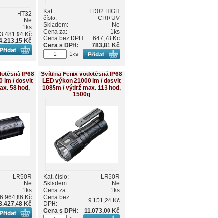
Kat.
LD02 HIGH
HT32
číslo:
CRI+UV
Ne
Skladem:
Ne
1ks
Cena za:
1ks
3.481,94 Kč
Cena bez DPH:
647,78 Kč
4.213,15 Kč
Cena s DPH:
783,81 Kč
1ks
odotěsná IP68
Svítilna Fenix vodotěsná IP68
 lm / dosvit
LED výkon 21000 lm / dosvit
ax. 58 hod,
1085m / výdrž max. 113 hod,
g
1500g
LR50R
Kat. číslo:
LR60R
Ne
Skladem:
Ne
1ks
Cena za:
1ks
6.964,86 Kč
Cena bez
9.151,24 Kč
8.427,48 Kč
DPH:
Cena s DPH:
11.073,00 Kč