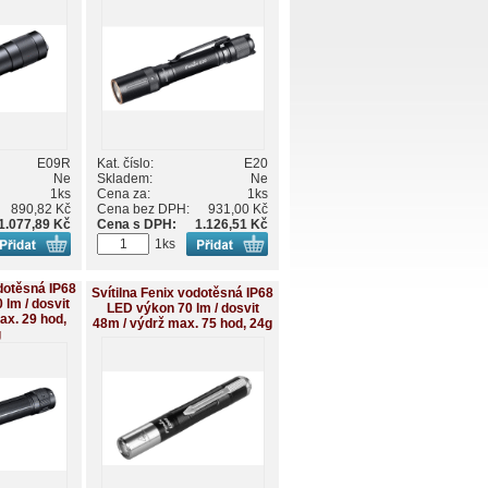
E09R
Kat. číslo:
E20
Ne
Skladem:
Ne
1ks
Cena za:
1ks
890,82 Kč
Cena bez DPH:
931,00 Kč
1.077,89 Kč
Cena s DPH:
1.126,51 Kč
1ks
odotěsná IP68
Svítilna Fenix vodotěsná IP68
lm / dosvit
LED výkon 70 lm / dosvit
ax. 29 hod,
48m / výdrž max. 75 hod, 24g
g