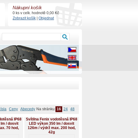
Nákupní košík
0 ks v celk. hodnotě 0,00 Kč
Zobrazit košík
|
Objednat
čísla
Ceny
Abecedy
Na stránku:
16
24
48
odotěsná IP68
Svítilna Fenix vodotěsná IP68
lm / dosvit
LED výkon 350 lm / dosvit
ax. 70 hod,
126m / výdrž max. 200 hod,
42g