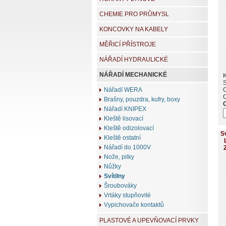
CHEMIE PRO PRŮMYSL
KONCOVKY NA KABELY
MĚŘICÍ PŘÍSTROJE
NÁŘADÍ HYDRAULICKÉ
NÁŘADÍ MECHANICKÉ
K
Nářadí WERA
Brašny, pouzdra, kufry, boxy
Nářadí KNIPEX
Kleště lisovací
Kleště odizolovací
S
Kleště ostatní
Nářadí do 1000V
Nože, pilky
Nůžky
Svítilny
Šroubováky
Vrtáky stupňovité
Vypichovače kontaktů
PLASTOVÉ A UPEVŇOVACÍ PRVKY