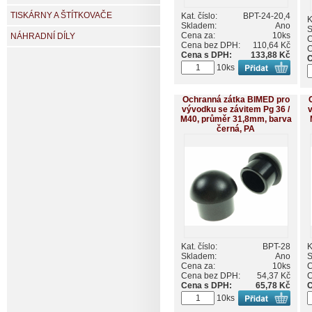
TISKÁRNY A ŠTÍTKOVAČE
Kat. číslo:
BPT-24-20,4
K
Skladem:
Ano
S
Cena za:
10ks
NÁHRADNÍ DÍLY
C
Cena bez DPH:
110,64 Kč
C
Cena s DPH:
133,88 Kč
C
10ks
Ochranná zátka BIMED pro
vývodku se závitem Pg 36 /
v
M40, průměr 31,8mm, barva
černá, PA
Kat. číslo:
BPT-28
K
Skladem:
Ano
S
Cena za:
10ks
C
Cena bez DPH:
54,37 Kč
C
Cena s DPH:
65,78 Kč
C
10ks