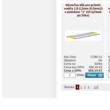
Návlečka bílá pro průměr
vodiče 1,9-2,2mm (0,5mm2)
v
s potiskem "1" (10 tyčinek
po 30ks)
Kat. číslo:
COM 1/1
K
Skladem:
Ne
S
Cena za:
300ks
C
Cena bez DPH:
666,40 Kč
C
Cena s DPH:
806,34 Kč
C
300ks
Stránka:
1
2
3
4
...
116