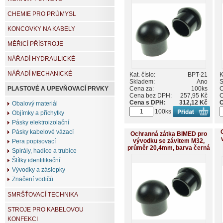
CHEMIE PRO PRŮMYSL
KONCOVKY NA KABELY
MĚŘICÍ PŘÍSTROJE
NÁŘADÍ HYDRAULICKÉ
NÁŘADÍ MECHANICKÉ
Kat. číslo:
BPT-21
K
Skladem:
Ano
S
Cena za:
100ks
C
PLASTOVÉ A UPEVŇOVACÍ PRVKY
Cena bez DPH:
257,95 Kč
C
Cena s DPH:
312,12 Kč
C
Obalový materiál
100ks
Objímky a příchytky
Pásky elektroizolační
Pásky kabelové vázací
Ochranná zátka BIMED pro
vývodku se závitem M32,
Pera popisovací
průměr 20,4mm, barva černá
Spirály, hadice a trubice
Štítky identifikační
Vývodky a záslepky
Značení vodičů
SMRŠŤOVACÍ TECHNIKA
STROJE PRO KABELOVOU
KONFEKCI