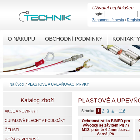
Uživatel nepřihlášen
Login:
Zapomenuté heslo
/
Registr
O NÁKUPU
OBCHODNÍ PODMÍNKY
KONTAKTY
Na úvod
/
PLASTOVÉ A UPEVŇOVACÍ PRVKY
Katalog zboží
PLASTOVÉ A UPEVŇ
Stránka:
1
2
3
4
...
116
AKCE A NOVINKY !
CUPALOVÉ PLECHY A PODLOŽKY
Ochranná zátka BIMED pro
vývodku se závitem Pg 7 /
M12, průměr 6,4mm, barva
ČELISTI
černá, PA
HOŘÁKY PLYNOVÉ