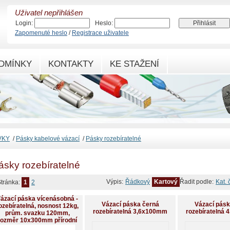
Uživatel nepřihlášen
Login:
Heslo:
Zapomenuté heslo
/
Registrace uživatele
DMÍNKY
KONTAKTY
KE STAŽENÍ
VKY
/
Pásky kabelové vázací
/
Pásky rozebíratelné
ásky rozebíratelné
Výpis:
Řádkový
Kartový
Řadit podle:
Kat. 
tránka:
1
2
ázací páska vícenásobná -
Vázací páska černá
Vázací pásk
ozebíratelná, nosnost 12kg,
rozebíratelná 3,6x100mm
rozebíratelná
prům. svazku 120mm,
rozměr 10x300mm přírodní