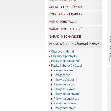
CHEMIE PRO PRŮMYSL
KONCOVKY NA KABELY
MĚŘICÍ PŘÍSTROJE
NÁŘADÍ HYDRAULICKÉ
NÁŘADÍ MECHANICKÉ
K
č
PLASTOVÉ A UPEVŇOVACÍ PRVKY
Obalový materiál
Objímky a příchytky
Pásky elektroizolační
Pásky kabelové vázací
Pásky barevné
Pásky černé
Pásky UV stabilní
Pásky do otvoru
Pásky kuličkové
Pásky metalizované
Pásky na suchý zip
Pásky nehořlavé
Pásky nerezové