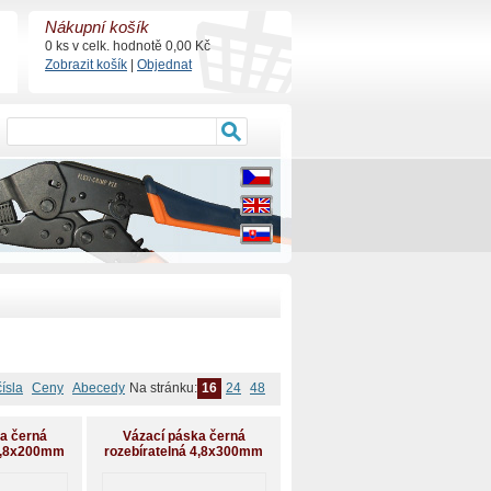
Nákupní košík
0 ks v celk. hodnotě 0,00 Kč
Zobrazit košík
|
Objednat
čísla
Ceny
Abecedy
Na stránku:
16
24
48
a černá
Vázací páska černá
 4,8x200mm
rozebíratelná 4,8x300mm