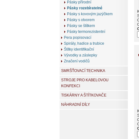
Pásky přírodní
Pásky rozebíratelné
K
Pásky s kovovým jazýčkem
Pásky s otvorem
Pásky se štítkem
Pásky termorezistentní
Pera popisovací
Spirály, hadice a trubice
Štítky identifikační
Vývodky a záslepky
Značení vodičů
SMRŠŤOVACÍ TECHNIKA
STROJE PRO KABELOVOU
KONFEKCI
TISKÁRNY A ŠTÍTKOVAČE
NÁHRADNÍ DÍLY
K