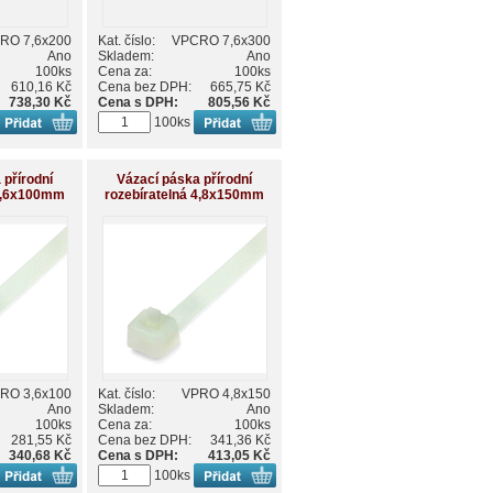
RO 7,6x200
Kat. číslo:
VPCRO 7,6x300
Ano
Skladem:
Ano
100ks
Cena za:
100ks
610,16 Kč
Cena bez DPH:
665,75 Kč
738,30 Kč
Cena s DPH:
805,56 Kč
100ks
 přírodní
Vázací páska přírodní
 3,6x100mm
rozebíratelná 4,8x150mm
RO 3,6x100
Kat. číslo:
VPRO 4,8x150
Ano
Skladem:
Ano
100ks
Cena za:
100ks
281,55 Kč
Cena bez DPH:
341,36 Kč
340,68 Kč
Cena s DPH:
413,05 Kč
100ks