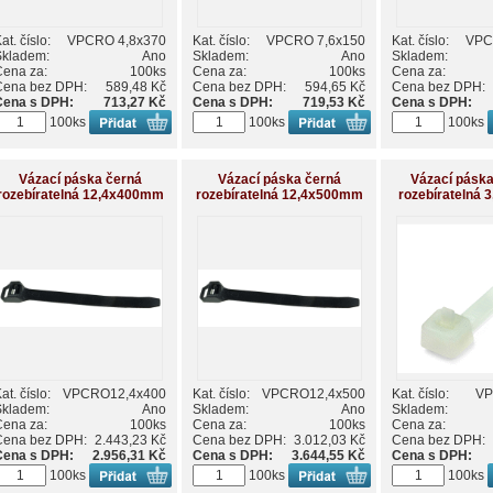
at. číslo:
VPCRO 4,8x370
Kat. číslo:
VPCRO 7,6x150
Kat. číslo:
VPC
Skladem:
Ano
Skladem:
Ano
Skladem:
Cena za:
100ks
Cena za:
100ks
Cena za:
Cena bez DPH:
589,48 Kč
Cena bez DPH:
594,65 Kč
Cena bez DPH:
Cena s DPH:
713,27 Kč
Cena s DPH:
719,53 Kč
Cena s DPH:
100ks
100ks
100ks
Vázací páska černá
Vázací páska černá
Vázací páska
rozebíratelná 12,4x400mm
rozebíratelná 12,4x500mm
rozebíratelná
at. číslo:
VPCRO12,4x400
Kat. číslo:
VPCRO12,4x500
Kat. číslo:
VP
Skladem:
Ano
Skladem:
Ano
Skladem:
Cena za:
100ks
Cena za:
100ks
Cena za:
Cena bez DPH:
2.443,23 Kč
Cena bez DPH:
3.012,03 Kč
Cena bez DPH:
Cena s DPH:
2.956,31 Kč
Cena s DPH:
3.644,55 Kč
Cena s DPH:
100ks
100ks
100ks