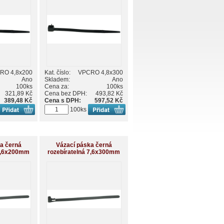
RO 4,8x200
Kat. číslo:
VPCRO 4,8x300
Ano
Skladem:
Ano
100ks
Cena za:
100ks
321,89 Kč
Cena bez DPH:
493,82 Kč
389,48 Kč
Cena s DPH:
597,52 Kč
100ks
a černá
Vázací páska černá
 7,6x200mm
rozebíratelná 7,6x300mm