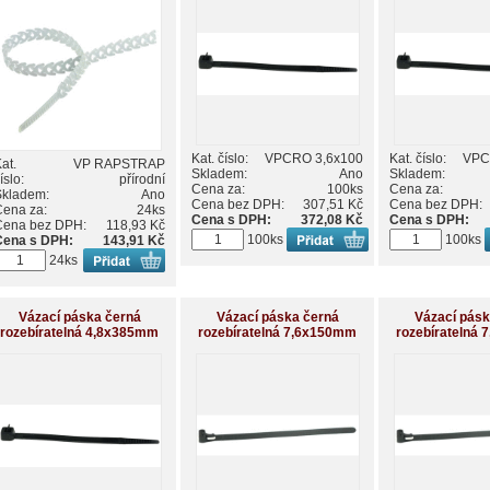
Kat. číslo:
VPCRO 3,6x100
Kat. číslo:
VPC
at.
VP RAPSTRAP
Skladem:
Ano
Skladem:
íslo:
přírodní
Cena za:
100ks
Cena za:
Skladem:
Ano
Cena bez DPH:
307,51 Kč
Cena bez DPH:
Cena za:
24ks
Cena s DPH:
372,08 Kč
Cena s DPH:
Cena bez DPH:
118,93 Kč
100ks
100ks
Cena s DPH:
143,91 Kč
24ks
Vázací páska černá
Vázací páska černá
Vázací pásk
rozebíratelná 4,8x385mm
rozebíratelná 7,6x150mm
rozebíratelná