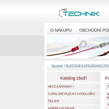
O NÁKUPU
OBCHODNÍ PO
Na úvod
/
PLASTOVÉ A UPEVŇOVACÍ PR
Katalog zboží
P
S
AKCE A NOVINKY !
CUPALOVÉ PLECHY A PODLOŽKY
V
r
ČELISTI
HOŘÁKY PLYNOVÉ