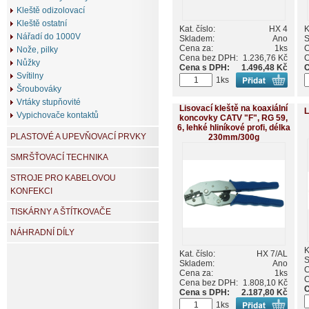
Kleště odizolovací
Kleště ostatní
Kat. číslo:
HX 4
K
Nářadí do 1000V
Skladem:
Ano
S
Cena za:
1ks
C
Nože, pilky
Cena bez DPH:
1.236,76 Kč
C
Nůžky
Cena s DPH:
1.496,48 Kč
C
Svítilny
1ks
Šroubováky
Vrtáky stupňovité
Lisovací kleště na koaxiální
L
Vypichovače kontaktů
koncovky CATV "F", RG 59,
6, lehké hliníkové profi, délka
PLASTOVÉ A UPEVŇOVACÍ PRVKY
230mm/300g
SMRŠŤOVACÍ TECHNIKA
STROJE PRO KABELOVOU
KONFEKCI
TISKÁRNY A ŠTÍTKOVAČE
NÁHRADNÍ DÍLY
K
Kat. číslo:
HX 7/AL
S
Skladem:
Ano
C
Cena za:
1ks
C
Cena bez DPH:
1.808,10 Kč
C
Cena s DPH:
2.187,80 Kč
1ks