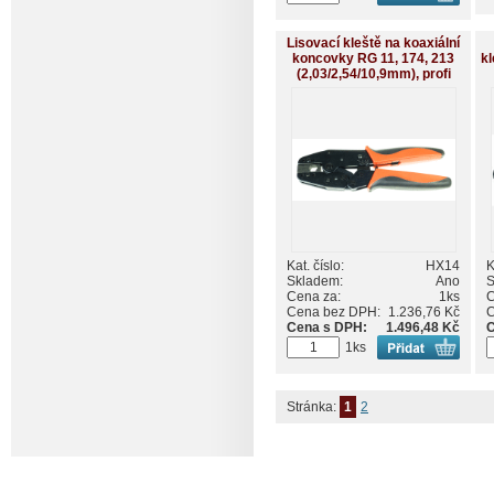
Lisovací kleště na koaxiální
koncovky RG 11, 174, 213
kl
(2,03/2,54/10,9mm), profi
Kat. číslo:
HX14
K
Skladem:
Ano
S
Cena za:
1ks
C
Cena bez DPH:
1.236,76 Kč
C
Cena s DPH:
1.496,48 Kč
C
1ks
Stránka:
1
2