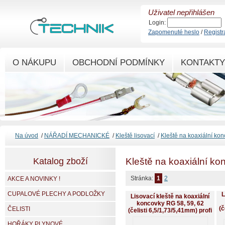
Uživatel nepřihlášen
Login:
Zapomenuté heslo
/
Registr
O NÁKUPU
OBCHODNÍ PODMÍNKY
KONTAKTY
Na úvod
/
NÁŘADÍ MECHANICKÉ
/
Kleště lisovací
/
Kleště na koaxiální ko
Katalog zboží
Kleště na koaxiální ko
Stránka:
1
2
AKCE A NOVINKY !
CUPALOVÉ PLECHY A PODLOŽKY
L
Lisovací kleště na koaxiální
koncovky RG 58, 59, 62
(č
ČELISTI
(čelisti 6,5/1,73/5,41mm) profi
HOŘÁKY PLYNOVÉ