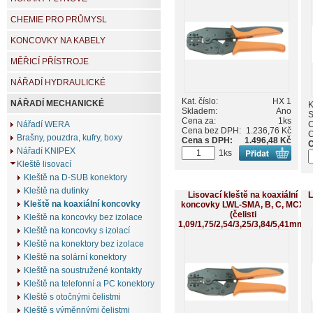
CHEMIE PRO PRŮMYSL
KONCOVKY NA KABELY
MĚŘICÍ PŘÍSTROJE
NÁŘADÍ HYDRAULICKÉ
Kat. číslo:
HX 1
NÁŘADÍ MECHANICKÉ
K
Skladem:
Ano
S
Cena za:
1ks
C
Nářadí WERA
Cena bez DPH:
1.236,76 Kč
C
Brašny, pouzdra, kufry, boxy
Cena s DPH:
1.496,48 Kč
C
Nářadí KNIPEX
1ks
Kleště lisovací
Kleště na D-SUB konektory
Kleště na dutinky
Lisovací kleště na koaxiální
L
Kleště na koaxiální koncovky
koncovky LWL-SMA, B, C, MCX
(čelisti
Kleště na koncovky bez izolace
1,09/1,75/2,54/3,25/3,84/5,41mm)
Kleště na koncovky s izolací
Kleště na konektory bez izolace
Kleště na solární konektory
Kleště na soustružené kontakty
Kleště na telefonní a PC konektory
Kleště s otočnými čelistmi
Kleště s výměnnými čelistmi