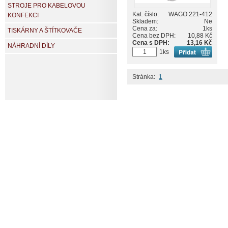
STROJE PRO KABELOVOU
Kat. číslo:
WAGO 221-412
KONFEKCI
Skladem:
Ne
Cena za:
1ks
TISKÁRNY A ŠTÍTKOVAČE
Cena bez DPH:
10,88 Kč
Cena s DPH:
13,16 Kč
NÁHRADNÍ DÍLY
1ks
Stránka:
1