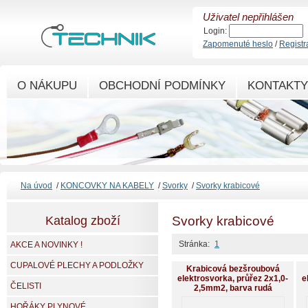
Uživatel nepřihlášen
Login:
Zapomenuté heslo
/
Registr
O NÁKUPU
OBCHODNÍ PODMÍNKY
KONTAKTY
Na úvod
/
KONCOVKY NA KABELY
/
Svorky
/
Svorky krabicové
Katalog zboží
Svorky krabicové
Stránka:
1
AKCE A NOVINKY !
CUPALOVÉ PLECHY A PODLOŽKY
Krabicová bezšroubová
elektrosvorka, průřez 2x1,0-
e
ČELISTI
2,5mm2, barva rudá
HOŘÁKY PLYNOVÉ