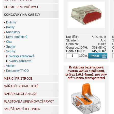
CHEMIE PRO PRŮMYSL
KONCOVKY NA KABELY
Dutinky
Kolíky
Konektory
Kat. číslo:
KES 2x2,5
K
Kryty konektorů
Skladem:
Ano
S
Oka
Cena za:
100ks
C
Spojky
Cena bez DPH:
368,48 Kč
C
Cena s DPH:
445,86 Kč
C
Svorky
100ks
Svorky krabicové
Svorky zářezové
Vidlice
Krabicová bezšroubová
Koncovky TYCO
svorka WAGO s páčkami,
průřez 2x0,2-4mm2, pro plný
drát i lanko, transparentní
MĚŘICÍ PŘÍSTROJE
NÁŘADÍ HYDRAULICKÉ
NÁŘADÍ MECHANICKÉ
PLASTOVÉ A UPEVŇOVACÍ PRVKY
SMRŠŤOVACÍ TECHNIKA