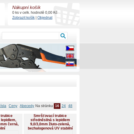
Nákupní košík
0 ks v celk. hodnotě 0,00 Kč
Zobrazit košík
|
Objednat
čísla
Ceny
Abecedy
Na stránku:
16
24
48
trubice
Smršťovací trubice
 lepidlem,
středněsilná s lepidlem
0mm černá,
9,0/3,0mm žluto-zelená,
ilní
bezhalogenová UV stabilní