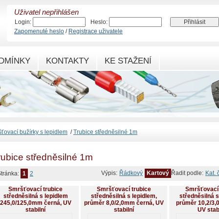
Uživatel nepřihlášen
Login:
Heslo:
Zapomenuté heslo
/
Registrace uživatele
DMÍNKY
KONTAKTY
KE STAŽENÍ
ťovací bužírky s lepidlem
/
Trubice středněsilné 1m
rubice středněsilné 1m
Výpis:
Řádkový
Kartový
Řadit podle:
Kat. 
tránka:
1
2
Smršťovací trubice
Smršťovací trubice
Smršťovací 
středněsilná s lepidlem
středněsilná s lepidlem,
středněsilná s
245,0/125,0mm černá, UV
průměr 8,0/2,0mm černá, UV
průměr 10,2/3,
stabilní
stabilní
UV stab