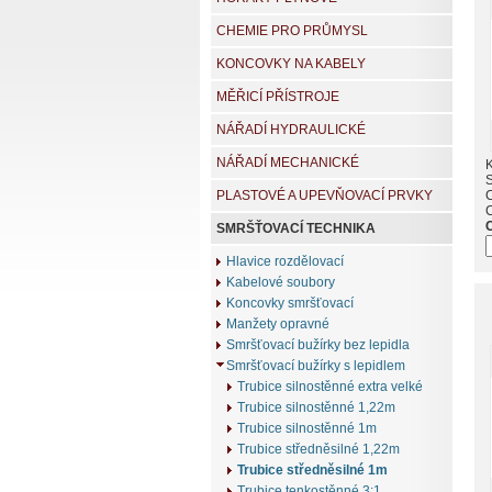
CHEMIE PRO PRŮMYSL
KONCOVKY NA KABELY
MĚŘICÍ PŘÍSTROJE
NÁŘADÍ HYDRAULICKÉ
NÁŘADÍ MECHANICKÉ
K
PLASTOVÉ A UPEVŇOVACÍ PRVKY
SMRŠŤOVACÍ TECHNIKA
Hlavice rozdělovací
Kabelové soubory
Koncovky smršťovací
Manžety opravné
Smršťovací bužírky bez lepidla
Smršťovací bužírky s lepidlem
Trubice silnostěnné extra velké
Trubice silnostěnné 1,22m
Trubice silnostěnné 1m
Trubice středněsilné 1,22m
Trubice středněsilné 1m
Trubice tenkostěnné 3:1