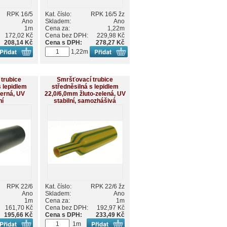
RPK 16/5
Kat. číslo:
RPK 16/5 žz
Ano
Skladem:
Ano
1m
Cena za:
1,22m
172,02 Kč
Cena bez DPH:
229,98 Kč
208,14 Kč
Cena s DPH:
278,27 Kč
1,22m
trubice
Smršťovací trubice
s lepidlem
středněsilná s lepidlem
erná, UV
22,0/6,0mm žluto-zelená, UV
ní
stabilní, samozhášivá
RPK 22/6
Kat. číslo:
RPK 22/6 žz
Ano
Skladem:
Ano
1m
Cena za:
1m
161,70 Kč
Cena bez DPH:
192,97 Kč
195,66 Kč
Cena s DPH:
233,49 Kč
1m