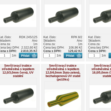
at. číslo:
RDK 245/125
Kat. číslo:
RPK 8/2
Kat. číslo:
Skladem:
Ano
Skladem:
Ano
Skladem:
Cena za:
1m
Cena za:
1m
Cena za:
Cena bez DPH:
2.322,60 Kč
Cena bez DPH:
106,96 Kč
Cena bez DPH:
Cena s DPH:
2.810,35 Kč
Cena s DPH:
129,42 Kč
Cena s DPH:
1m
1m
1m
Smršťovací trubice
Smršťovací trubice
Smršťovací 
středněsilná s lepidlem
středněsilná s lepidlem
středněsilná 
12,0/3,0mm černá, UV
12,0/4,0mm žluto-zelená,
16,0/5,0mm č
stabilní
bezhalogenová UV stabil
stabil
(po10ks)