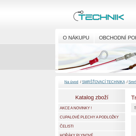
O NÁKUPU
OBCHODNÍ PO
Na úvod
/
SMRŠŤOVACÍ TECHNIKA
/
Smrš
Katalog zboží
T
S
AKCE A NOVINKY !
CUPALOVÉ PLECHY A PODLOŽKY
ČELISTI
HOŘÁKY PLYNOVÉ