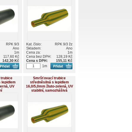
RPK 9/3
Kat. číslo:
RPK 9/3 žz
Ano
Skladem:
Ano
1m
Cena za:
1m
117,60 Kč
Cena bez DPH:
128,19 Kč
142,30 Kč
Cena s DPH:
155,11 Kč
1m
trubice
Smršťovací trubice
s lepidlem
středněsilná s lepidlem
erná, UV
16,0/5,0mm žluto-zelená, UV
ní
stabilní, samozhášivá