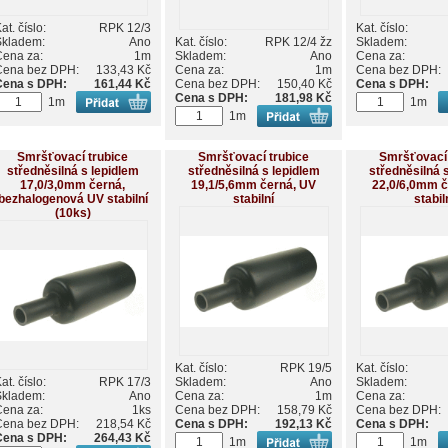
at. číslo:
RPK 12/3
Kat. číslo:
Skladem:
Ano
Kat. číslo:
RPK 12/4 žz
Skladem:
Cena za:
1m
Skladem:
Ano
Cena za:
Cena bez DPH:
133,43 Kč
Cena za:
1m
Cena bez DPH:
Cena s DPH:
161,44 Kč
Cena bez DPH:
150,40 Kč
Cena s DPH:
Cena s DPH:
181,98 Kč
1m
1m
1m
Smršťovací trubice
Smršťovací trubice
Smršťovací 
středněsilná s lepidlem
středněsilná s lepidlem
středněsilná 
17,0/3,0mm černá,
19,1/5,6mm černá, UV
22,0/6,0mm č
bezhalogenová UV stabilní
stabilní
stabil
(10ks)
Kat. číslo:
RPK 19/5
Kat. číslo:
at. číslo:
RPK 17/3
Skladem:
Ano
Skladem:
Skladem:
Ano
Cena za:
1m
Cena za:
Cena za:
1ks
Cena bez DPH:
158,79 Kč
Cena bez DPH:
Cena bez DPH:
218,54 Kč
Cena s DPH:
192,13 Kč
Cena s DPH:
Cena s DPH:
264,43 Kč
1m
1m