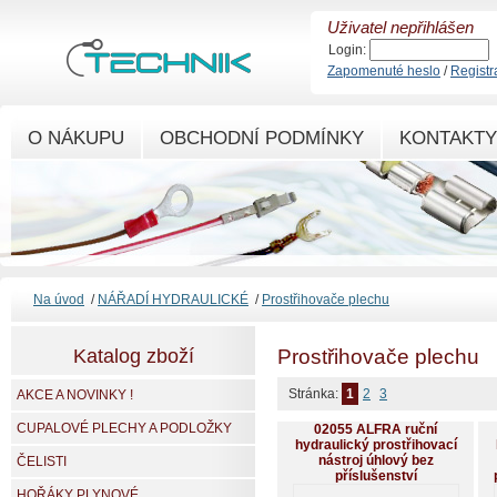
Uživatel nepřihlášen
Login:
Zapomenuté heslo
/
Registr
O NÁKUPU
OBCHODNÍ PODMÍNKY
KONTAKTY
Na úvod
/
NÁŘADÍ HYDRAULICKÉ
/
Prostřihovače plechu
Katalog zboží
Prostřihovače plechu
Stránka:
1
2
3
AKCE A NOVINKY !
CUPALOVÉ PLECHY A PODLOŽKY
02055 ALFRA ruční
hydraulický prostřihovací
nástroj úhlový bez
ČELISTI
příslušenství
HOŘÁKY PLYNOVÉ