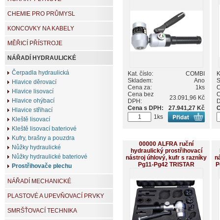
CHEMIE PRO PRŮMYSL
KONCOVKY NA KABELY
MĚŘICÍ PŘÍSTROJE
NÁŘADÍ HYDRAULICKÉ
Čerpadla hydraulická
Kat. číslo:
COMBI
K
Skladem:
Ano
S
Hlavice děrovací
Cena za:
1ks
C
Hlavice lisovací
Cena bez
C
23.091,96 Kč
Hlavice ohýbací
DPH:
Cena s DPH:
27.941,27 Kč
C
Hlavice střihací
1ks
Kleště lisovací
Kleště lisovací bateriové
Kufry, brašny a pouzdra
00000 ALFRA ruční
Nůžky hydraulické
hydraulický prostřihovací
Nůžky hydraulické bateriové
nástroj úhlový, kufr s razníky
ná
Pg11-Pg42 TRISTAR
P
Prostřihovače plechu
NÁŘADÍ MECHANICKÉ
PLASTOVÉ A UPEVŇOVACÍ PRVKY
SMRŠŤOVACÍ TECHNIKA