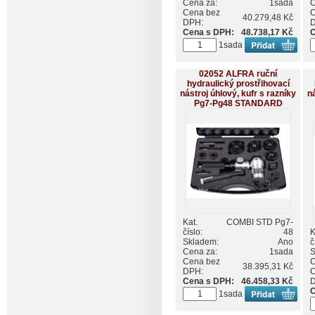
Cena za:
1sada
C
Cena bez
C
40.279,48 Kč
DPH:
Cena s DPH:
48.738,17 Kč
C
1sada
02052 ALFRA ruční
hydraulický prostřihovací
nástroj úhlový, kufr s razníky
ná
Pg7-Pg48 STANDARD
Kat.
COMBI STD Pg7-
číslo:
48
K
Skladem:
Ano
č
Cena za:
1sada
S
Cena bez
C
38.395,31 Kč
DPH:
C
Cena s DPH:
46.458,33 Kč
C
1sada