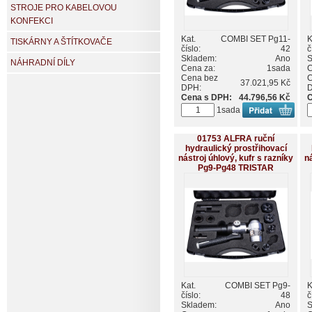
STROJE PRO KABELOVOU
KONFEKCI
Kat.
COMBI SET Pg11-
K
TISKÁRNY A ŠTÍTKOVAČE
číslo:
42
č
Skladem:
Ano
S
NÁHRADNÍ DÍLY
Cena za:
1sada
C
Cena bez
C
37.021,95 Kč
DPH:
Cena s DPH:
44.796,56 Kč
C
1sada
01753 ALFRA ruční
hydraulický prostřihovací
nástroj úhlový, kufr s razníky
ná
Pg9-Pg48 TRISTAR
Kat.
COMBI SET Pg9-
K
číslo:
48
č
Skladem:
Ano
S