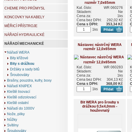
Kat. číslo:
WR 060276
K
CHEMIE PRO PRŮMYSL
Skladem:
Ne
S
Cena za:
1ks
C
KONCOVKY NA KABELY
Cena bez DPH:
292,02 Kč
C
Cena s DPH:
353,34 Kč
C
MĚŘICÍ PŘÍSTROJE
1ks
NÁŘADÍ HYDRAULICKÉ
NÁŘADÍ MECHANICKÉ
Nástavec nástrčný WERA
rozměr 12,0x65mm
Nářadí WERA
Bity křížové
Bity s drážkou
Kat. číslo:
WR 060283
K
Držáky a sady bitů
Skladem:
Ne
S
Šroubováky
Cena za:
1ks
C
Cena bez DPH:
304,13 Kč
C
Brašny, pouzdra, kufry, boxy
Cena s DPH:
368,00 Kč
C
Nářadí KNIPEX
1ks
Kleště lisovací
Kleště odizolovací
Bit WERA pro šrouby s
Kleště ostatní
drážkou 0,5x4,0mm -
Nářadí do 1000V
houževnatý
Nože, pilky
Nůžky
Svítilny
Šroubováky