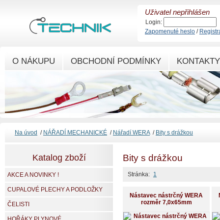
Uživatel nepřihlášen
Login:
Zapomenuté heslo
/
Registr
O NÁKUPU
OBCHODNÍ PODMÍNKY
KONTAKTY
Na úvod
/
NÁŘADÍ MECHANICKÉ
/
Nářadí WERA
/
Bity s drážkou
Katalog zboží
Bity s drážkou
Stránka:
1
AKCE A NOVINKY !
CUPALOVÉ PLECHY A PODLOŽKY
Nástavec nástrčný WERA
rozměr 7,0x65mm
ČELISTI
HOŘÁKY PLYNOVÉ