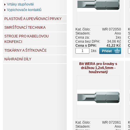
Vrtáky stupňovité
Vypichovače kontaktů
PLASTOVÉ A UPEVŇOVACÍ PRVKY
SMRŠŤOVACÍ TECHNIKA
Kat. číslo:
WR 072050
K
Skladem:
Ano
S
STROJE PRO KABELOVOU
Cena za:
1ks
C
Cena bez DPH:
34,06 Kč
C
KONFEKCI
Cena s DPH:
41,22 Kč
C
TISKÁRNY A ŠTÍTKOVAČE
1ks
NÁHRADNÍ DÍLY
Bit WERA pro šrouby s
drážkou 1,2x6,5mm -
houževnatý
Kat. číslo:
WR 072061
K
Skladem:
Ano
S