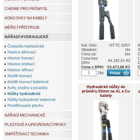
CHEMIE PRO PRŮMYSL
KONCOVKY NA KABELY
MĚŘICÍ PŘÍSTROJE
NÁŘADÍ HYDRAULICKÉ
Kat. číslo:
HT-TC 026Y
K
Čerpadla hydraulická
Skladem:
Ne
S
Hlavice děrovací
Cena za:
1ks
C
Hlavice lisovací
Cena bez
C
44.192,61 Kč
DPH:
Hlavice ohýbací
Cena s DPH:
53.473,06 Kč
C
Hlavice střihací
1ks
Kleště lisovací
Kleště lisovací bateriové
Hydraulické nůžky do
Kufry, brašny a pouzdra
průměru 55mm na AL a Cu
Nůžky hydraulické
kabely
Nůžky hydraulické bateriové
Prostřihovače plechu
NÁŘADÍ MECHANICKÉ
PLASTOVÉ A UPEVŇOVACÍ PRVKY
SMRŠŤOVACÍ TECHNIKA