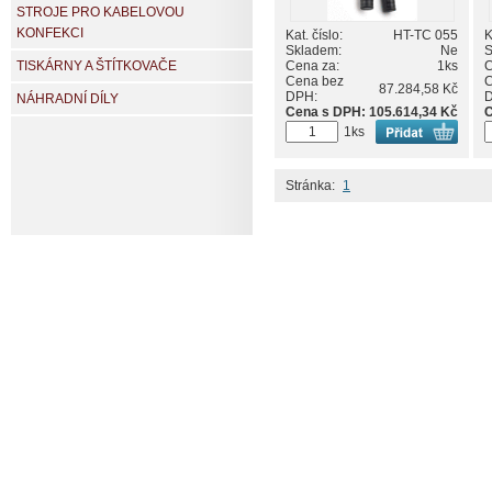
STROJE PRO KABELOVOU
KONFEKCI
Kat. číslo:
HT-TC 055
K
Skladem:
Ne
S
Cena za:
1ks
C
TISKÁRNY A ŠTÍTKOVAČE
Cena bez
C
87.284,58 Kč
DPH:
NÁHRADNÍ DÍLY
Cena s DPH:
105.614,34 Kč
C
1ks
Stránka:
1