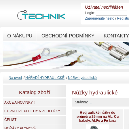
Uživatel nepřihlášen
Login:
Zapomenuté heslo
/
Registr
O NÁKUPU
OBCHODNÍ PODMÍNKY
KONTAKTY
Na úvod
/
NÁŘADÍ HYDRAULICKÉ
/
Nůžky hydraulické
Katalog zboží
Nůžky hydraulické
Stránka:
1
AKCE A NOVINKY !
CUPALOVÉ PLECHY A PODLOŽKY
Hydraulické nůžky do
průměru 25mm na AL, Cu
ČELISTI
kabely, ALFe a Fe lana
HOŘÁKY PLYNOVÉ