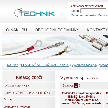
Uživatel nepřihlášen
Login:
Zapomenuté heslo
/
Registr
O NÁKUPU
OBCHODNÍ PODMÍNKY
KONTAKTY
Na úvod
/
PLASTOVÉ A UPEVŇOVACÍ PRVKY
/
Vývodky a záslepky
/
Vývod
Katalog zboží
Vývodky spirálové
Stránka:
1
2
AKCE A NOVINKY !
CUPALOVÉ PLECHY A PODLOŽKY
BMSP-1S spirálová vývodka
B
BIMED, krytí IP 68 s
metrickým závitem M12,
ČELISTI
rozsah 3-6,5mm, světle šedá
r
HOŘÁKY PLYNOVÉ