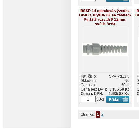
BSSP-14 spirálová vývodka
B
BIMED, krytí IP 68 se závitem
BI
Pg 13,5 rozsah 6-12mm,
světle šedá
Kat. číslo:
SPV Pg13,5
K
Skladem:
Ne
S
Cena za:
50ks
C
Cena bez DPH:
1.186,68 Kč
C
Cena s DPH:
1.435,88 Kč
C
50ks
Stránka:
1
2