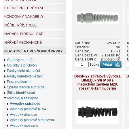
CHEMIE PRO PRŮMYSL
KONCOVKY NA KABELY
MĚŘICÍ PŘÍSTROJE
NÁŘADÍ HYDRAULICKÉ
NÁŘADÍ MECHANICKÉ
Kat. číslo:
SPV M12
K
Skladem:
Ne
S
Cena za:
100ks
C
PLASTOVÉ A UPEVŇOVACÍ PRVKY
Cena bez DPH:
2.114,80 Kč
C
Cena s DPH:
2.558,90 Kč
C
Obalový materiál
100ks
Objímky a příchytky
Pásky elektroizolační
BMSP-22 spirálová vývodka
B
Pásky kabelové vázací
BIMED, krytí IP 68 s
Pera popisovací
metrickým závitem M20,
Spirály, hadice a trubice
rozsah 6-12mm, černá
Štítky identifikační
Vývodky a záslepky
Vývodky spirálové
Vývodky plastové IP 54
Vývodky plastové
Vývodky plastové s maticemi
Vývodky mosazné