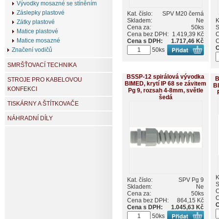
Vývodky mosazné se stíněním
Záslepky plastové
Kat. číslo:
SPV M20 černá
Skladem:
Ne
K
Zátky plastové
Cena za:
50ks
S
Matice plastové
Cena bez DPH:
1.419,39 Kč
C
Matice mosazné
Cena s DPH:
1.717,46 Kč
C
C
50ks
Značení vodičů
SMRŠŤOVACÍ TECHNIKA
BSSP-12 spirálová vývodka
B
STROJE PRO KABELOVOU
BIMED, krytí IP 68 se závitem
BI
KONFEKCI
Pg 9, rozsah 4-8mm, světle
šedá
TISKÁRNY A ŠTÍTKOVAČE
NÁHRADNÍ DÍLY
K
Kat. číslo:
SPV Pg 9
S
Skladem:
Ne
C
Cena za:
50ks
C
Cena bez DPH:
864,15 Kč
C
Cena s DPH:
1.045,63 Kč
50ks