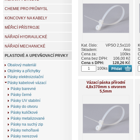
CHEMIE PRO PRŮMYSL
KONCOVKY NA KABELY
MĚŘICÍ PŘÍSTROJE
NÁŘADÍ HYDRAULICKÉ
Kat. číslo:
VPSO 2,5x110
K
NÁŘADÍ MECHANICKÉ
Skladem:
Ano
S
Cena za:
100ks
C
PLASTOVÉ A UPEVŇOVACÍ PRVKY
Cena bez DPH:
106,00 Kč
C
Cena s DPH:
128,26 Kč
C
Obalový materiál
100ks
Objímky a příchytky
Pásky elektroizolační
Vázací páska přírodní
Pásky kabelové vázací
4,8x370mm s otvorem
Pásky barevné
5,5mm
Pásky černé
Pásky UV stabilní
Pásky do otvoru
Pásky kuličkové
Pásky metalizované
Pásky na suchý zip
Pásky nehořlavé
Pásky nerezové