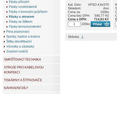
Pásky přírodní
Kat. číslo:
VPSO 4,8x370
K
Pásky rozebíratelné
Skladem:
Ano
S
Pásky s kovovým jazýčkem
Cena za:
100ks
C
Cena bez DPH:
590,77 Kč
C
Pásky s otvorem
Cena s DPH:
714,83 Kč
C
Pásky se štítkem
100ks
Pásky termorezistentní
Pera popisovací
Spirály, hadice a trubice
Stránka:
1
Štítky identifikační
Vývodky a záslepky
Značení vodičů
SMRŠŤOVACÍ TECHNIKA
STROJE PRO KABELOVOU
KONFEKCI
TISKÁRNY A ŠTÍTKOVAČE
NÁHRADNÍ DÍLY