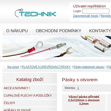
Uživatel nepřihlášen
Login:
Zapomenuté heslo
/
Registr
O NÁKUPU
OBCHODNÍ PODMÍNKY
KONTAKTY
Na úvod
/
PLASTOVÉ A UPEVŇOVACÍ PRVKY
/
Pásky kabelové vázací
/
Pá
Katalog zboží
Pásky s otvorem
Stránka:
1
AKCE A NOVINKY !
CUPALOVÉ PLECHY A PODLOŽKY
Vázací páska přírodní
2,5x110mm s otvorem
ČELISTI
3,2mm
HOŘÁKY PLYNOVÉ