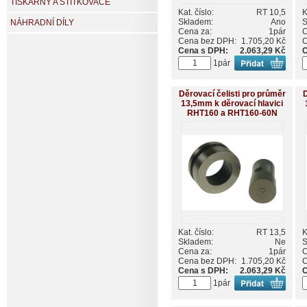
TISKÁRNY A ŠTÍTKOVAČE
Kat. číslo:
RT 10,5
K
Skladem:
Ano
S
NÁHRADNÍ DÍLY
Cena za:
1pár
C
Cena bez DPH:
1.705,20 Kč
C
Cena s DPH:
2.063,29 Kč
C
1pár
Děrovací čelisti pro průměr
D
13,5mm k děrovací hlavici
RHT160 a RHT160-60N
Kat. číslo:
RT 13,5
K
Skladem:
Ne
S
Cena za:
1pár
C
Cena bez DPH:
1.705,20 Kč
C
Cena s DPH:
2.063,29 Kč
C
1pár