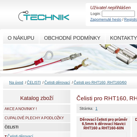
Uživatel nepřihlášen
Login:
Zapomenuté heslo
/
Registr
O NÁKUPU
OBCHODNÍ PODMÍNKY
KONTAKTY
Na úvod
/
ČELISTI
/
Čelisti děrovací
/
Čelisti pro RHT160, RHT160/60
Katalog zboží
Čelisti pro RHT160, R
Stránka:
1
AKCE A NOVINKY !
CUPALOVÉ PLECHY A PODLOŽKY
Děrovací čelisti pro průměr
D
6,5mm k děrovací hlavici
ČELISTI
RHT160 a RHT160-60N
Čelisti děrovací