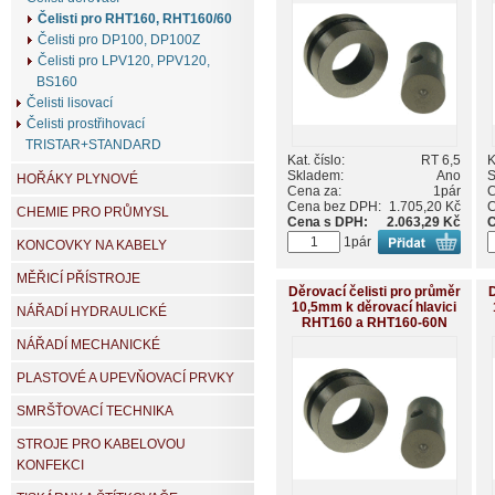
Čelisti pro RHT160, RHT160/60
Čelisti pro DP100, DP100Z
Čelisti pro LPV120, PPV120,
BS160
Čelisti lisovací
Čelisti prostřihovací
TRISTAR+STANDARD
Kat. číslo:
RT 6,5
K
Skladem:
Ano
S
HOŘÁKY PLYNOVÉ
Cena za:
1pár
C
Cena bez DPH:
1.705,20 Kč
C
CHEMIE PRO PRŮMYSL
Cena s DPH:
2.063,29 Kč
C
1pár
KONCOVKY NA KABELY
MĚŘICÍ PŘÍSTROJE
Děrovací čelisti pro průměr
D
10,5mm k děrovací hlavici
NÁŘADÍ HYDRAULICKÉ
RHT160 a RHT160-60N
NÁŘADÍ MECHANICKÉ
PLASTOVÉ A UPEVŇOVACÍ PRVKY
SMRŠŤOVACÍ TECHNIKA
STROJE PRO KABELOVOU
KONFEKCI