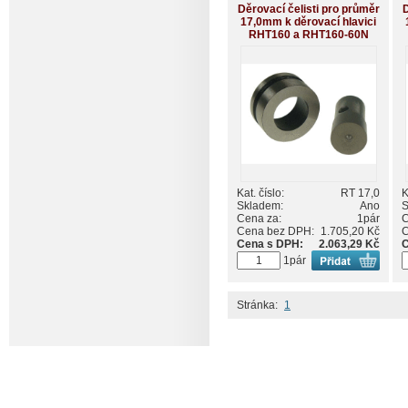
Děrovací čelisti pro průměr
D
17,0mm k děrovací hlavici
RHT160 a RHT160-60N
Kat. číslo:
RT 17,0
K
Skladem:
Ano
S
Cena za:
1pár
C
Cena bez DPH:
1.705,20 Kč
C
Cena s DPH:
2.063,29 Kč
C
1pár
Stránka:
1