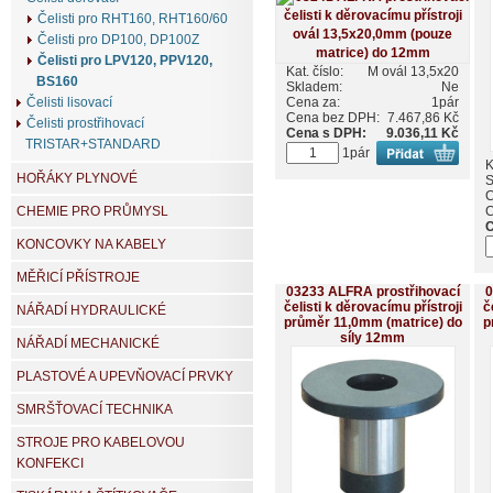
Čelisti pro RHT160, RHT160/60
Čelisti pro DP100, DP100Z
Čelisti pro LPV120, PPV120,
Kat. číslo:
M ovál 13,5x20
BS160
Skladem:
Ne
Cena za:
1pár
Čelisti lisovací
Cena bez DPH:
7.467,86 Kč
Čelisti prostřihovací
Cena s DPH:
9.036,11 Kč
TRISTAR+STANDARD
1pár
K
HOŘÁKY PLYNOVÉ
S
C
C
CHEMIE PRO PRŮMYSL
C
KONCOVKY NA KABELY
MĚŘICÍ PŘÍSTROJE
03233 ALFRA prostřihovací
0
čelisti k děrovacímu přístroji
č
NÁŘADÍ HYDRAULICKÉ
průměr 11,0mm (matrice) do
p
síly 12mm
NÁŘADÍ MECHANICKÉ
PLASTOVÉ A UPEVŇOVACÍ PRVKY
SMRŠŤOVACÍ TECHNIKA
STROJE PRO KABELOVOU
KONFEKCI