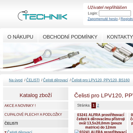
Uživatel nepřihlášen
Login:
Zapomenuté heslo
/
Registr
O NÁKUPU
OBCHODNÍ PODMÍNKY
KONTAKTY
Na úvod
/
ČELISTI
/
Čelisti děrovací
/
Čelisti pro LPV120, PPV120, BS160
Katalog zboží
Čelisti pro LPV120, P
Stránka:
1
2
AKCE A NOVINKY !
CUPALOVÉ PLECHY A PODLOŽKY
03241 ALFRA prostřihovací
0
čelisti k děrovacímu přístroji
č
ovál 13,5x20,0mm (pouze
p
ČELISTI
matrice) do 12mm
Čelisti děrovací