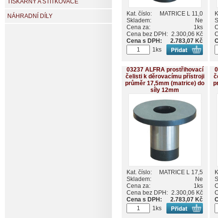
TISKÁRNY A ŠTÍTKOVAČE
Kat. číslo:
MATRICE L 11,0
K
NÁHRADNÍ DÍLY
Skladem:
Ne
S
Cena za:
1ks
C
Cena bez DPH:
2.300,06 Kč
C
Cena s DPH:
2.783,07 Kč
C
1ks
03237 ALFRA prostřihovací
0
čelisti k děrovacímu přístroji
č
průměr 17,5mm (matrice) do
p
síly 12mm
Kat. číslo:
MATRICE L 17,5
K
Skladem:
Ne
S
Cena za:
1ks
C
Cena bez DPH:
2.300,06 Kč
C
Cena s DPH:
2.783,07 Kč
C
1ks