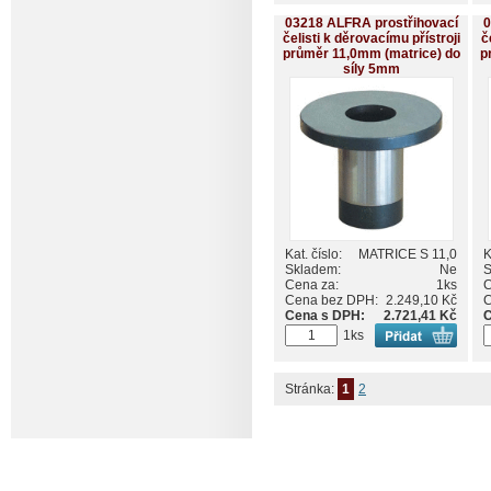
03218 ALFRA prostřihovací
0
čelisti k děrovacímu přístroji
č
průměr 11,0mm (matrice) do
p
síly 5mm
Kat. číslo:
MATRICE S 11,0
K
Skladem:
Ne
S
Cena za:
1ks
C
Cena bez DPH:
2.249,10 Kč
C
Cena s DPH:
2.721,41 Kč
C
1ks
Stránka:
1
2