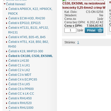
Čelisti lisovací
Čelisti k AP60CK, K22, HP60CK,
K
Kat. číslo:
CS-ON 0256
P60CK
S
Skladem:
Ne
C
Čelisti k ECW-H3D, RH230
Cena za:
1pár
C
Cena bez DPH:
6.202,42 Kč
Čelisti k EPG10, EPG15
C
Cena s DPH:
7.504,93 Kč
Čelisti k HT131, B131, AP132,
1pár
RH131
Čelisti k HT45, B35-45, B45
Čelisti k HT51, K18, B50, B62,
Stránka:
1
RH50
Čelisti k K19, MHP10-300
Čelisti k CK100, CS30, EK50ML
Čelisti k LH130
Čelisti C1 k LK1
Čelisti C2 k LK2
Čelisti C3 k WDT
Čelisti C4 k EC/PC65
Čelisti C5 k LK5
Čelisti C6 k PP600
Čelisti CC k LK-CC
Čelisti k RHU450
Čelisti k RHU520
Čelisti k RHU1000