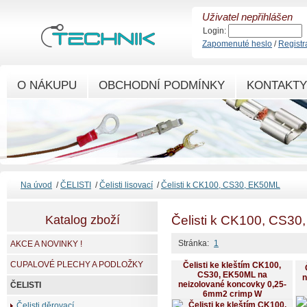
Uživatel nepřihlášen
Login:
Zapomenuté heslo
/
Registr
O NÁKUPU
OBCHODNÍ PODMÍNKY
KONTAKTY
Na úvod
/
ČELISTI
/
Čelisti lisovací
/
Čelisti k CK100, CS30, EK50ML
Katalog zboží
Čelisti k CK100, CS3
Stránka:
1
AKCE A NOVINKY !
CUPALOVÉ PLECHY A PODLOŽKY
Čelisti ke kleštím CK100,
CS30, EK50ML na
n
neizolované koncovky 0,25-
ČELISTI
6mm2 crimp W
Čelisti děrovací