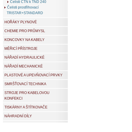
Čelisti CTN k TND 240
Čelisti prostřihovací
TRISTAR+STANDARD
HOŘÁKY PLYNOVÉ
CHEMIE PRO PRŮMYSL
KONCOVKY NA KABELY
MĚŘICÍ PŘÍSTROJE
NÁŘADÍ HYDRAULICKÉ
NÁŘADÍ MECHANICKÉ
PLASTOVÉ A UPEVŇOVACÍ PRVKY
SMRŠŤOVACÍ TECHNIKA
STROJE PRO KABELOVOU
KONFEKCI
TISKÁRNY A ŠTÍTKOVAČE
NÁHRADNÍ DÍLY